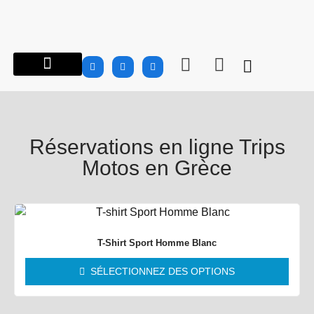
À PROPOS…
ROAD TRIPS MOTOS EN GRÈCE
GROUPES | CLUBS
INFO MOTOS
CARNET DE ROUTE
BOUTIQUE MTG
Réservations en ligne Trips
Motos en Grèce
T-Shirt Sport Homme Blanc
SÉLECTIONNEZ DES OPTIONS