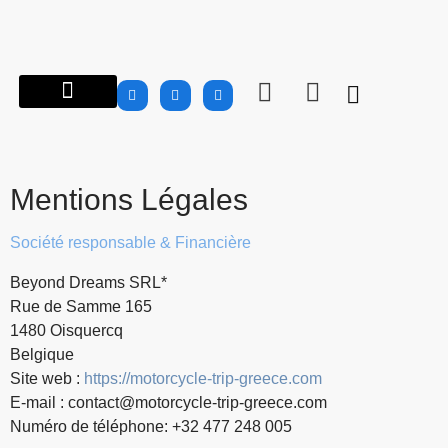
À PROPOS…
ROAD TRIPS MOTOS EN GRÈCE
GROUPES | CLUBS
INFO MOTOS
CARNET DE ROUTE
BOUTIQUE MTG
Mentions Légales
Société responsable & Financière
Beyond Dreams SRL*
Rue de Samme 165
1480 Oisquercq
Belgique
Site web :
https://motorcycle-trip-greece.com
E-mail :
contact@motorcycle-trip-greece.com
Numéro de téléphone: +32 477 248 005