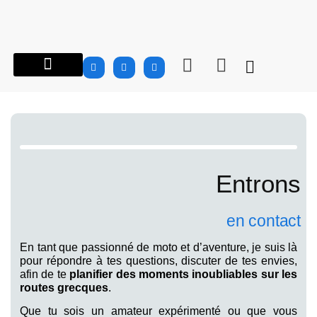
À PROPOS…
ROAD TRIPS MOTOS EN GRÈCE
GROUPES | CLUBS
INFO MOTOS
CARNET DE ROUTE
BOUTIQUE MTG
Entrons
en contact
En tant que passionné de moto et d’aventure, je suis là
pour répondre à tes questions, discuter de tes envies,
afin de te
planifier des moments inoubliables sur les
routes grecques
.
Que tu sois un amateur expérimenté ou que vous