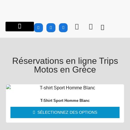
À PROPOS…
ROAD TRIPS MOTOS EN GRÈCE
GROUPES | CLUBS
INFO MOTOS
CARNET DE ROUTE
BOUTIQUE MTG
Réservations en ligne Trips
Motos en Grèce
T-Shirt Sport Homme Blanc
SÉLECTIONNEZ DES OPTIONS