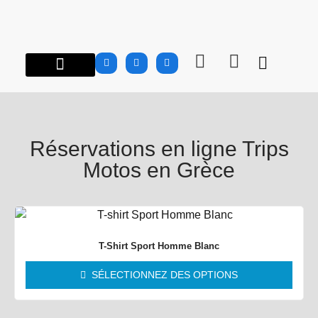
À PROPOS…
ROAD TRIPS MOTOS EN GRÈCE
GROUPES | CLUBS
INFO MOTOS
CARNET DE ROUTE
BOUTIQUE MTG
Réservations en ligne Trips
Motos en Grèce
T-Shirt Sport Homme Blanc
SÉLECTIONNEZ DES OPTIONS