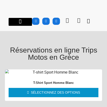
À PROPOS…
ROAD TRIPS MOTOS EN GRÈCE
GROUPES | CLUBS
INFO MOTOS
CARNET DE ROUTE
BOUTIQUE MTG
Réservations en ligne Trips
Motos en Grèce
T-Shirt Sport Homme Blanc
SÉLECTIONNEZ DES OPTIONS