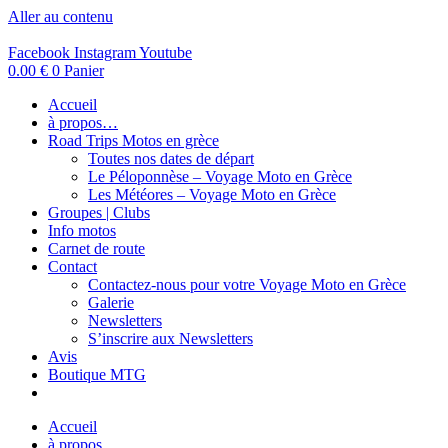
Aller au contenu
Facebook
Instagram
Youtube
0.00
€
0
Panier
Accueil
à propos…
Road Trips Motos en grèce
Toutes nos dates de départ
Le Péloponnèse – Voyage Moto en Grèce
Les Météores – Voyage Moto en Grèce
Groupes | Clubs
Info motos
Carnet de route
Contact
Contactez-nous pour votre Voyage Moto en Grèce
Galerie
Newsletters
S’inscrire aux Newsletters
Avis
Boutique MTG
Accueil
à propos…