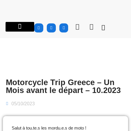
À PROPOS…
ROAD TRIPS MOTOS EN GRÈCE
GROUPES | CLUBS
INFO MOTOS
CARNET DE ROUTE
BOUTIQUE MTG
Motorcycle Trip Greece – Un
Mois avant le départ – 10.2023
05/10/2023
Salut à tou.te.s les mordu.e.s de moto !