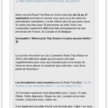
→
https://www.instagram.com/motorcycle_trip_greece/
Notre second Road Trip Moto en Grèce aura lieu
du 11 au 17
septembre
prochain et comme vous avez pu le lire dans les
précédentes newsletters, il a été clôturé plus tôt que prévu avec
11 motos inscrites pour 20 personnes au total ! Avec une
composition totalement différente faite principalement de duo
provenant de France, du Canada et de Belgique.
Incroyable !! Motorcycle Trip Greece n’a plus aucune limite !
😉
Le succès rencontré sur ces 2 premiers Road Trips Motos en
2024 a été tellement rapide que j’ai ouvert une date
supplémentaire pour ceux qui n’auraient pas eu le temps de
réserver leurs places en espérant que cette fois, vous ferez
partie de l’aventure !
Les inscriptions sont ouvertes
pour le Road Trip Moto :
Du 26
octobre au 1er novembre 2024 (← oui oui cliquez ICI 😉 )
10 Formules maximum sont disponibles pour 7 jours / 6 nuits,
Hôtels, Petits déjeuners, Repas du soir, Location de la moto
choisie, Carburant moto, visites etc..
Il est également possible d’avoir une formule plus « light » en nous