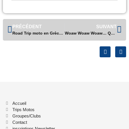
PRÉCÉDENT
SUIVANT
Road Trip moto en Grèce : On boucle doucement mais sûrement nos valises pour le 21 mai prochain
Woaw Woaw Woaw… Que dire…
Accueil
Trips Motos
Groupes/Clubs
Contact
inscriptions Newsletter