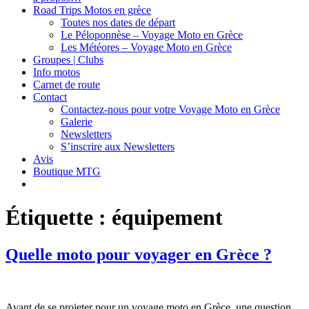
Road Trips Motos en grèce
Toutes nos dates de départ
Le Péloponnèse – Voyage Moto en Grèce
Les Météores – Voyage Moto en Grèce
Groupes | Clubs
Info motos
Carnet de route
Contact
Contactez-nous pour votre Voyage Moto en Grèce
Galerie
Newsletters
S’inscrire aux Newsletters
Avis
Boutique MTG
Étiquette :
équipement
Quelle moto pour voyager en Grèce ?
Avant de se projeter pour un voyage moto en Grèce, une question