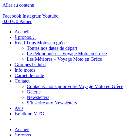
Aller au contenu
Facebook
Instagram
Youtube
0.00
€
0
Panier
Accueil
à propos…
Road Trips Motos en grèce
Toutes nos dates de départ
Le Péloponnèse – Voyage Moto en Grèce
Les Météores – Voyage Moto en Grèce
Groupes | Clubs
Info motos
Carnet de route
Contact
Contactez-nous pour votre Voyage Moto en Grèce
Galerie
Newsletters
S’inscrire aux Newsletters
Avis
Boutique MTG
Accueil
à propos…