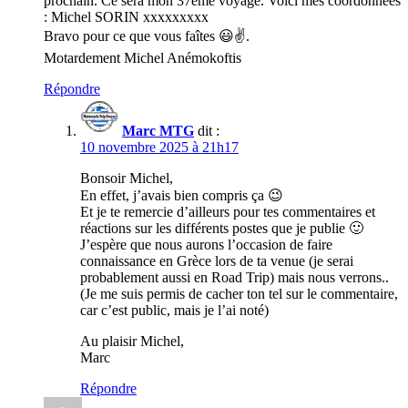
prochain. Ce sera mon 37ème voyage. Voici mes coordonnées
: Michel SORIN xxxxxxxxx
Bravo pour ce que vous faîtes 😃✌️.
Motardement Michel Anémokoftis
Répondre
Marc MTG
dit :
10 novembre 2025 à 21h17
Bonsoir Michel,
En effet, j’avais bien compris ça 😉
Et je te remercie d’ailleurs pour tes commentaires et
réactions sur les différents postes que je publie 🙂
J’espère que nous aurons l’occasion de faire
connaissance en Grèce lors de ta venue (je serai
probablement aussi en Road Trip) mais nous verrons..
(Je me suis permis de cacher ton tel sur le commentaire,
car c’est public, mais je l’ai noté)
Au plaisir Michel,
Marc
Répondre