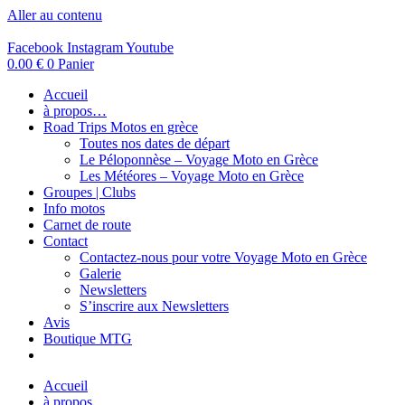
Aller au contenu
Facebook
Instagram
Youtube
0.00
€
0
Panier
Accueil
à propos…
Road Trips Motos en grèce
Toutes nos dates de départ
Le Péloponnèse – Voyage Moto en Grèce
Les Météores – Voyage Moto en Grèce
Groupes | Clubs
Info motos
Carnet de route
Contact
Contactez-nous pour votre Voyage Moto en Grèce
Galerie
Newsletters
S’inscrire aux Newsletters
Avis
Boutique MTG
Accueil
à propos…