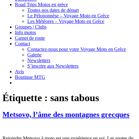
Road Trips Motos en grèce
Toutes nos dates de départ
Le Péloponnèse – Voyage Moto en Grèce
Les Météores – Voyage Moto en Grèce
Groupes | Clubs
Info motos
Carnet de route
Contact
Contactez-nous pour votre Voyage Moto en Grèce
Galerie
Newsletters
S’inscrire aux Newsletters
Avis
Boutique MTG
Étiquette :
sans tabous
Metsovo, l’âme des montagnes grecques
Rejoindre Metsovo à moto est une expérience en soi. Les routes du