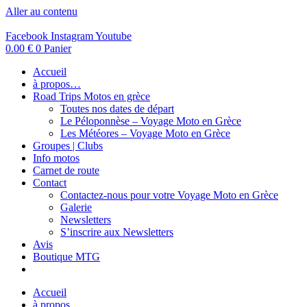
Aller au contenu
Facebook
Instagram
Youtube
0.00
€
0
Panier
Accueil
à propos…
Road Trips Motos en grèce
Toutes nos dates de départ
Le Péloponnèse – Voyage Moto en Grèce
Les Météores – Voyage Moto en Grèce
Groupes | Clubs
Info motos
Carnet de route
Contact
Contactez-nous pour votre Voyage Moto en Grèce
Galerie
Newsletters
S’inscrire aux Newsletters
Avis
Boutique MTG
Accueil
à propos…